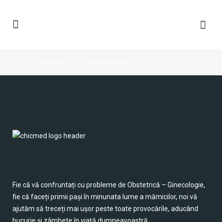
Obstetrica – Ginecologie
Fie că vă confruntați cu probleme de Obstetrică – Ginecologie,
fie că faceți primii pași în minunata lume a mămicilor, noi vă
ajutăm să treceți mai ușor peste toate provocările, aducând
bucurie și zâmbete în viață dumneavoastră.